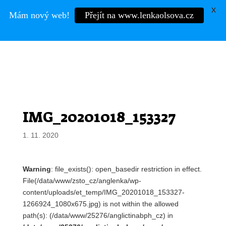
X
Mám nový web!
Přejít na www.lenkaolsova.cz
Mgr.
LENKA OLŠOVÁ
IMG_20201018_153327
1. 11. 2020
Warning
: file_exists(): open_basedir restriction in effect.
File(/data/www/zsto_cz/anglenka/wp-
content/uploads/et_temp/IMG_20201018_153327-
1266924_1080x675.jpg) is not within the allowed
path(s): (/data/www/25276/anglictinabph_cz) in