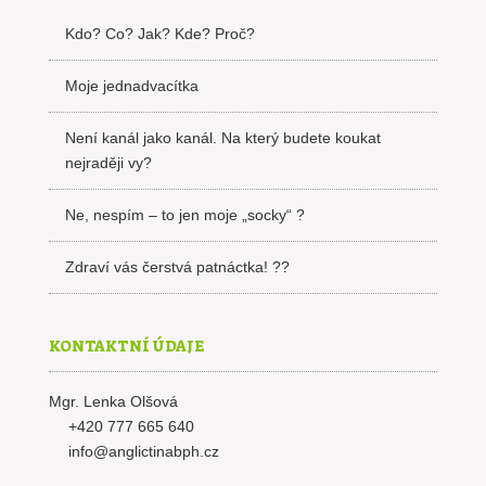
Kdo? Co? Jak? Kde? Proč?
Moje jednadvacítka
Není kanál jako kanál. Na který budete koukat
nejraději vy?
Ne, nespím – to jen moje „socky“ ?
Zdraví vás čerstvá patnáctka! ??
KONTAKTNÍ ÚDAJE
Mgr. Lenka Olšová
+420 777 665 640
info@anglictinabph.cz