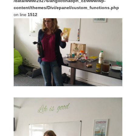
/data/www/25276/anglictinabph_cz/www/wp-
content/themes/Divi/epanel/custom_functions.php
on line
1512