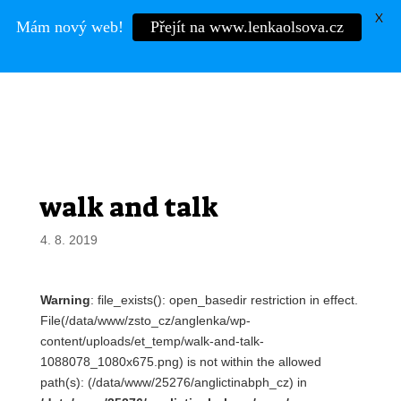
X
Mám nový web!
Přejít na www.lenkaolsova.cz
Mgr.
LENKA OLŠOVÁ
walk and talk
4. 8. 2019
Warning
: file_exists(): open_basedir restriction in effect.
File(/data/www/zsto_cz/anglenka/wp-
content/uploads/et_temp/walk-and-talk-
1088078_1080x675.png) is not within the allowed
path(s): (/data/www/25276/anglictinabph_cz) in