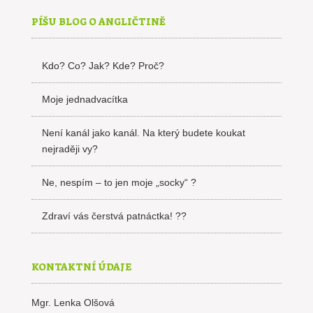
PÍŠU BLOG O ANGLIČTINĚ
Kdo? Co? Jak? Kde? Proč?
Moje jednadvacítka
Není kanál jako kanál. Na který budete koukat
nejraději vy?
Ne, nespím – to jen moje „socky“ ?
Zdraví vás čerstvá patnáctka! ??
KONTAKTNÍ ÚDAJE
Mgr. Lenka Olšová