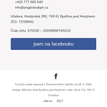
+420 777 665 640
info@anglictinabph.cz
Učebna: Hostýnská 280, 768 61 Bystřice pod Hostýnem
IČO: 73789941
Číslo účtu: 670100 – 2203989874/6210
jsem na facebooku
Fyzická osoba zapsaná v Živnostenském rejstříku od 28. 8. 2006,
eviduje: Městský úřad Bystřice pod Hostýnem, sídlo: Nová 714, 768 72
Chvalčov
zsto.cz
2017