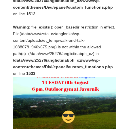
/data/www/25276/anglictinabph_cz/www/wp-
content/themes/Divi/epanel/custom_functions.php
on line
1512
Warning
: file_exists(): open_basedir restriction in effect.
File(/data/www/zsto_cz/anglenka/wp-
content/uploads/et_temp/walk-and-talk-
1088078_940x675.png) is not within the allowed
path(s): (/data/www/25276/anglictinabph_cz) in
/data/www/25276/anglictinabph_cz/www/wp-
content/themes/Divi/epanel/custom_functions.php
on line
1533