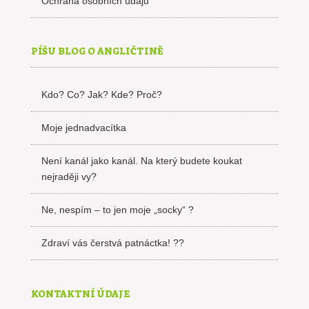
Ochrana osobních údajů
PÍŠU BLOG O ANGLIČTINĚ
Kdo? Co? Jak? Kde? Proč?
Moje jednadvacítka
Není kanál jako kanál. Na který budete koukat
nejraději vy?
Ne, nespím – to jen moje „socky“ ?
Zdraví vás čerstvá patnáctka! ??
KONTAKTNÍ ÚDAJE