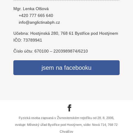
Mgr. Lenka Olšová
+420 777 665 640
info@anglictinabph.cz
Učebna: Hostýnská 280, 768 61 Bystřice pod Hostýnem
IČO: 73789941
Číslo účtu: 670100 – 2203989874/6210
jsem na facebooku
Fyzická osoba zapsaná v Živnostenském rejstříku od 28. 8. 2006,
eviduje: Městský úřad Bystřice pod Hostýnem, sídlo: Nová 714, 768 72
Chvalčov