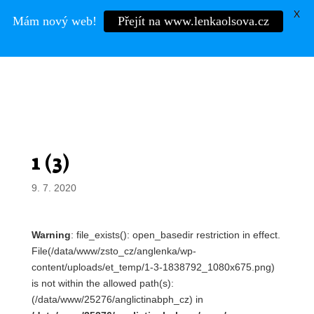
X
Mám nový web!
Přejít na www.lenkaolsova.cz
Mgr.
LENKA OLŠOVÁ
1 (3)
9. 7. 2020
Warning
: file_exists(): open_basedir restriction in effect.
File(/data/www/zsto_cz/anglenka/wp-
content/uploads/et_temp/1-3-1838792_1080x675.png)
is not within the allowed path(s):
(/data/www/25276/anglictinabph_cz) in