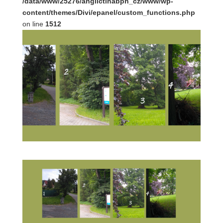
/data/www/25276/anglictinabph_cz/www/wp-
content/themes/Divi/epanel/custom_functions.php
on line
1512