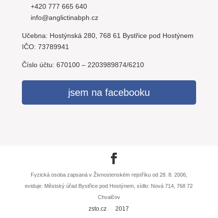
+420 777 665 640
info@anglictinabph.cz
Učebna: Hostýnská 280, 768 61 Bystřice pod Hostýnem
IČO: 73789941
Číslo účtu: 670100 – 2203989874/6210
jsem na facebooku
Fyzická osoba zapsaná v Živnostenském rejstříku od 28. 8. 2006,
eviduje: Městský úřad Bystřice pod Hostýnem, sídlo: Nová 714, 768 72
Chvalčov
zsto.cz
2017