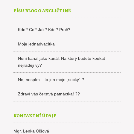
PÍŠU BLOG O ANGLIČTINĚ
Kdo? Co? Jak? Kde? Proč?
Moje jednadvacítka
Není kanál jako kanál. Na který budete koukat
nejraději vy?
Ne, nespím – to jen moje „socky“ ?
Zdraví vás čerstvá patnáctka! ??
KONTAKTNÍ ÚDAJE
Mgr. Lenka Olšová