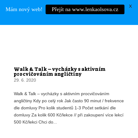
X
Mám nový web!
Přejít na www.lenkaolsova.cz
Mgr.
LENKA OLŠOVÁ
Walk & Talk – vycházky s aktivním
procvičováním angličtiny
29. 6. 2020
Walk & Talk – vycházky s aktivním procvičováním
angličtiny Kdy po celý rok Jak často 90 minut / frekvence
dle domluvy Pro kolik studentů 1-3 Počet setkání dle
domluvy Za kolik 600 Kč/lekce // při zakoupení více lekcí
500 Kč/lekci Chci do...