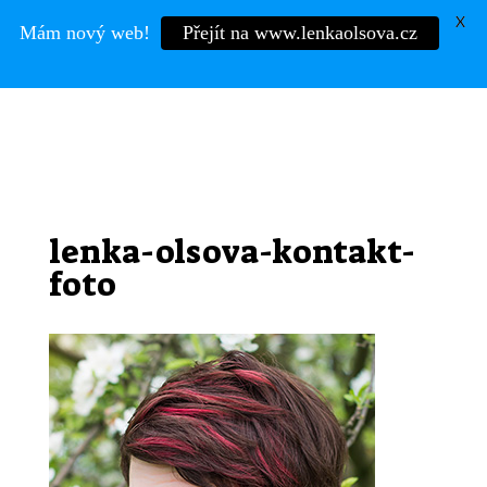
X
Mám nový web!
Přejít na www.lenkaolsova.cz
Mgr.
LENKA OLŠOVÁ
lenka-olsova-kontakt-
foto