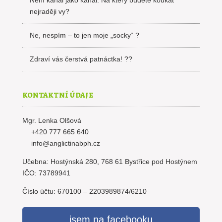
Není kanál jako kanál. Na který budete koukat
nejraději vy?
Ne, nespím – to jen moje „socky“ ?
Zdraví vás čerstvá patnáctka! ??
KONTAKTNÍ ÚDAJE
Mgr. Lenka Olšová
+420 777 665 640
info@anglictinabph.cz
Učebna: Hostýnská 280, 768 61 Bystřice pod Hostýnem
IČO: 73789941
Číslo účtu: 670100 – 2203989874/6210
jsem na facebooku