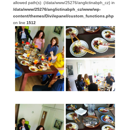
allowed path(s): (/data/www/25276/anglictinabph_cz) in
/data/www/25276/anglictinabph_cz/www/wp-
content/themes/Divi/epanel/custom_functions.php
on line
1512