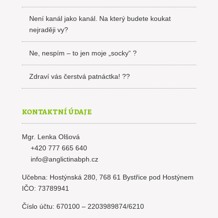
Není kanál jako kanál. Na který budete koukat
nejraději vy?
Ne, nespím – to jen moje „socky“ ?
Zdraví vás čerstvá patnáctka! ??
KONTAKTNÍ ÚDAJE
Mgr. Lenka Olšová
+420 777 665 640
info@anglictinabph.cz
Učebna: Hostýnská 280, 768 61 Bystřice pod Hostýnem
IČO: 73789941
Číslo účtu: 670100 – 2203989874/6210