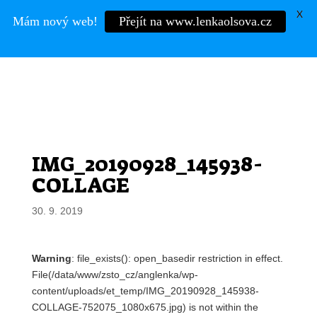
X
Mám nový web!
Přejít na www.lenkaolsova.cz
Mgr.
LENKA OLŠOVÁ
IMG_20190928_145938-
COLLAGE
30. 9. 2019
Warning
: file_exists(): open_basedir restriction in effect.
File(/data/www/zsto_cz/anglenka/wp-
content/uploads/et_temp/IMG_20190928_145938-
COLLAGE-752075_1080x675.jpg) is not within the